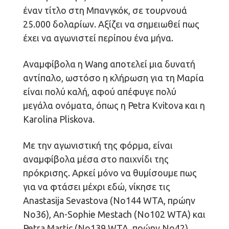
έναν τίτλο στη Μπανγκόκ, σε τουρνουά
25.000 δολαρίων. Αξίζει να σημειωθεί πως
έχει να αγωνιστεί περίπου ένα μήνα.
Αναμφίβολα η Wang αποτελεί μια δυνατή
αντίπαλο, ωστόσο η κλήρωση για τη Μαρία
είναι πολύ καλή, αφού απέφυγε πολύ
μεγάλα ονόματα, όπως η Petra Kvitova και η
Karolina Pliskova.
Με την αγωνιστική της φόρμα, είναι
αναμφίβολα μέσα στο παιχνίδι της
πρόκρισης. Αρκεί μόνο να θυμίσουμε πως
για να φτάσει μέχρι εδώ, νίκησε τις
Anastasija Sevastova (No144 WTA, πρώην
Νο36), An-Sophie Mestach (No102 WTA) και
Petra Martic (No139 WTA, πρώην Νο42),